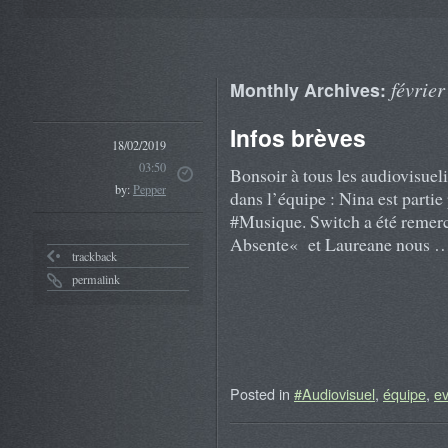
févrie
Monthly Archives:
Infos brèves
18/02/2019
03:50
Bonsoir à tous les audiovisueli
by:
Pepper
dans l’équipe : Nina est partie
#Musique. Switch a été remerc
Absente« et Laureane nous 
trackback
permalink
Posted in
#Audiovisuel
,
équipe
,
ev