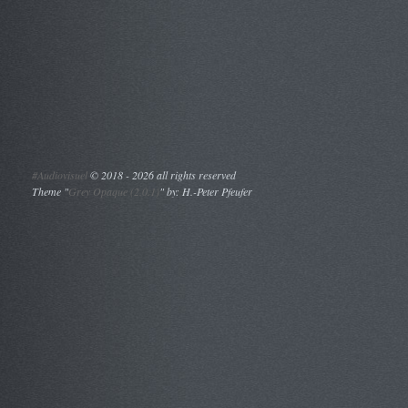
#Audiovisuel
©
2018 - 2026 all rights reserved
Theme "
Grey Opaque (2.0.1)
" by: H.-Peter Pfeufer