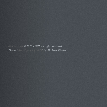
#Audiovisuel
©
2018 - 2026 all rights reserved
Theme "
Grey Opaque (2.0.1)
" by: H.-Peter Pfeufer